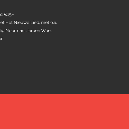
d €15,-
ief Het Nieuwe Lied, met o.a.
 Flip Noorman, Jeroen Woe,
er