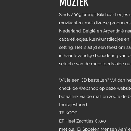
MUZIEK
Sinds 2009 brengt Kiki haar liedjes 
muzikanten, met diverse producers e
Nederland, België en Argentinië nam
cabaretliedjes, kleinkunstliedjes en
setting. Het is altijd een feest om 
in haar levendige benadering van de 
selectie van de meestgedraaide nu
Wil je een CD bestellen? Vul dan het
check de Webshop op deze website
betaallink via de mail en zodra de 
thuisgestuurd.
TE KOOP
EP Heel Zachtjes €7,50
met o.a. 'Er Spoelen Mensen Aan' e