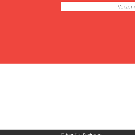
Verzen
Kiki Schippers - cabaret • lied •
Theatertour via Kobra Theater
info @ kobratheater.nl
©door Kiki Schippers.